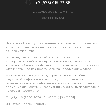
+7 (978) 015-73-58
ул. Соловьева 12 ТЦ МЕТРО
sev-oboi@ya.ru
Цвета на сайте могут незначительно отличаться от реальных
из-за особенностей и настроек цветопередачи экрана
вашего устройства.
Вся представленная на сайте информация носит
информационный характер и ни при каких условиях не
является публичной офертой, определяемой положениями
Статьи 437(2) Гражданского кодекса Российской Федерации.
Мы прилагаем все усилия для размещения на сайте
актуальной информации, но процесс подготовки и
размещения новой информации занимает определенное
время. В связи с этим, информация может быть представлена
не совсем корректно.
Copyright © [2009-2026] [СевОБОИ] [SevOBOI]
ИП Катаев Сергей Игоревич