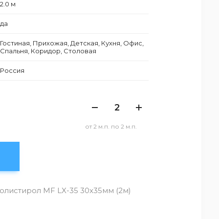
2.0 м
да
Гостиная, Прихожая, Детская, Кухня, Офис,
Спальня, Коридор, Столовая
Россия
от 2 м.п. по 2 м.п.
листирол MF LX-35 30x35мм (2м)