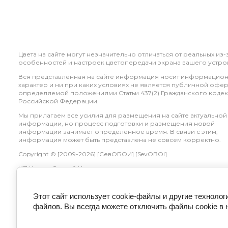
Цвета на сайте могут незначительно отличаться от реальных из-
особенностей и настроек цветопередачи экрана вашего устрой
Вся представленная на сайте информация носит информацио
характер и ни при каких условиях не является публичной офер
определяемой положениями Статьи 437(2) Гражданского кодек
Российской Федерации.
Мы прилагаем все усилия для размещения на сайте актуальной
информации, но процесс подготовки и размещения новой
информации занимает определенное время. В связи с этим,
информация может быть представлена не совсем корректно.
Copyright © [2009-2026] [СевОБОИ] [SevOBOI]
ИП Катаев Сергей Игоревич
ИНН 920400058242
Этот сайт использует cookie-файлы и другие технолог
файлов. Вы всегда можете отключить файлы cookie в 