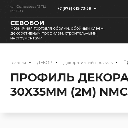
ул. Соловьева 12 ТЦ
+7 (978) 015-73-58
МЕТРО
СЕВОБОИ
Розничная торговля обоями, обойным клеем,
декоративным профилем, строительными
инструментами
 П
Главная
ДЕКОР
Декоративный профиль
ПРОФИЛЬ ДЕКОРА
30X35ММ (2М) NMC