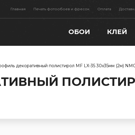
Главная
Печать фотообоев и фресок
Оплата
Доставк
ОБОИ
КЛЕЙ
рофиль декоративный полистирол MF LX-35 30x35мм (2м) NM
ТИВНЫЙ ПОЛИСТИРО