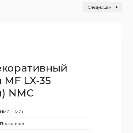
Следующий
екоративный
 MF LX-35
м) NMC
NMC (НМС)
Полистирол