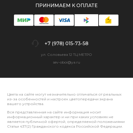
ПРИНИМАЕМ К ОПЛАТЕ
+7 (978) 015-73-58
ул. Соловьева 12 ТЦ МЕТРО
sev-oboi@ya.ru
Цвета на сайте могут незначительно отличаться от реальных
из-за особенностей и настроек цветопередачи экрана
вашего устройства.
Вся представленная на сайте информация носит
информационный характер и ни при каких условиях не
является публичной офертой, определяемой положениями
Статьи 437(2) Гражданского кодекса Российской Федерации.