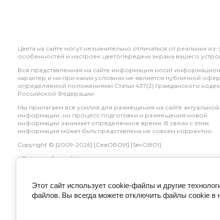
Цвета на сайте могут незначительно отличаться от реальных из-
особенностей и настроек цветопередачи экрана вашего устрой
Вся представленная на сайте информация носит информацио
характер и ни при каких условиях не является публичной офер
определяемой положениями Статьи 437(2) Гражданского кодек
Российской Федерации.
Мы прилагаем все усилия для размещения на сайте актуальной
информации, но процесс подготовки и размещения новой
информации занимает определенное время. В связи с этим,
информация может быть представлена не совсем корректно.
Copyright © [2009-2026] [СевОБОИ] [SevOBOI]
ИП Катаев Сергей Игоревич
ИНН 920400058242
Этот сайт использует cookie-файлы и другие технолог
файлов. Вы всегда можете отключить файлы cookie в 