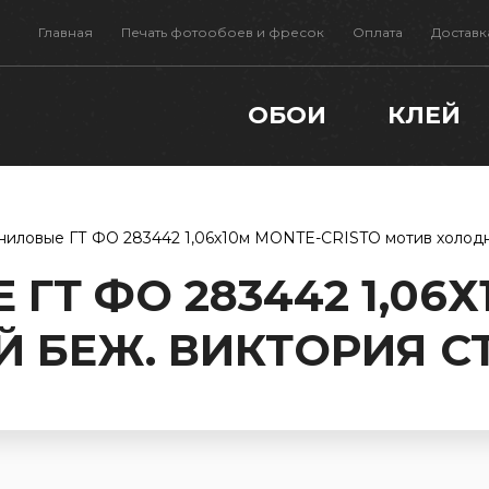
Главная
Печать фотообоев и фресок
Оплата
Доставк
ОБОИ
КЛЕЙ
ниловые ГТ ФО 283442 1,06х10м MONTE-CRISTO мотив холод
ГТ ФО 283442 1,06Х
 БЕЖ. ВИКТОРИЯ С