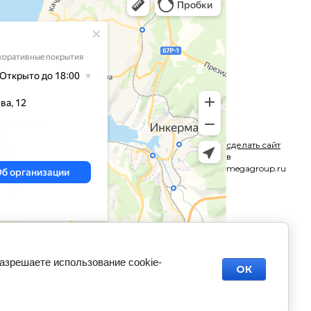
сделать сайт
в
megagroup.ru
разрешаете использование cookie-
ОК