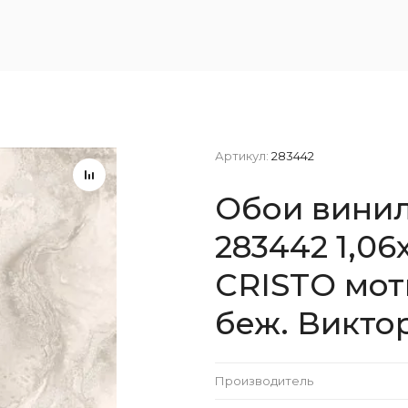
Артикул:
283442
Обои вини
283442 1,0
CRISTO мот
беж. Викто
Производитель